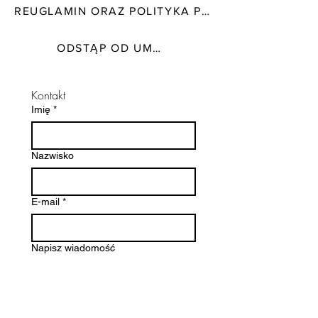
✨ ręcznie malowane
REUGLAMIN ORAZ POLITYKA PRYWATNOŚCI
✨ autorski wzór
✨ lekkie i wygodne w noszeniu
ODSTĄP OD UMOWY TUTAJ
✨ sztyfty ze stali chirurgicznej
(hipoalergiczne)
Kontakt
✨ pakowane w małe czarne
Imię
*
pudełeczka przewiązane
kordonkiem
Nazwisko
E-mail
*
Napisz wiadomość