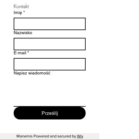
Kontakt
pudełeczka przewiązane
Imię
*
kolorowym kordonkiem - gotowe
na prezent lub dla siebie.
Nazwisko
✨ wykonane ze sklejki
✨ ręcznie malowane
✨ autorski, zwierzęcy projekt
E-mail
*
✨ hipoalergiczne sztyfty ze stali
chirurgicznej
✨ lekkie i wygodne w noszeniu
Napisz wiadomość
Prześlij
Manemis Powered and secured by
Wix