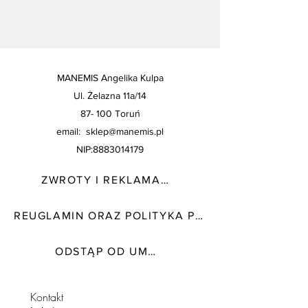
suchych miejscach.Nie śpij w biżuterii,
Broszka wykonana z naturalnej
gdyż pod naciskiem może ulec
drewnianej sklejki.
uszkodzeniu.Nie trzymaj blisko źródeł
ognia.Zawiera małe elementy, dzieci
powinny używać produków pod
MANEMIS Angelika Kulpa
nadzorem osoby dorosłej.
Ul. Żelazna 11a/14
87- 100
Toruń
email:
sklep@manemis.pl
NIP:
8883014179
ZWROTY I REKLAMACJE
REUGLAMIN ORAZ POLITYKA PRYWATNOŚCI
ODSTĄP OD UMOWY TUTAJ
Kontakt