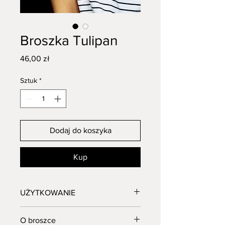
Broszka Tulipan
Cena
46,00 zł
Sztuk
*
Dodaj do koszyka
Kup
UŻYTKOWANIE
Wyprodukowano przez Manemis
O broszce
Angelika Kulpa.Biżuterię przechowuj w