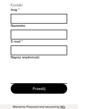
Kontakt
- lekkie i wygodne w noszeniu
Imię
*
Pakowane w malutkie, czarne
kartonowe pudełeczko
Nazwisko
przewiązane kolorowym
kordonkiem – gotowe na prezent
lub dla siebie ✨
E-mail
*
Napisz wiadomość
Prześlij
Manemis Powered and secured by
Wix